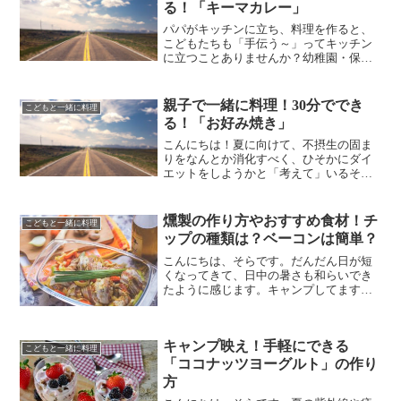
る！「キーマカレー」
パパがキッチンに立ち、料理を作ると、
こどもたちも「手伝う～」ってキッチン
に立つことありませんか？幼稚園・保育
園頃から小学生ぐらいまでは、マネをし
たがる。お手伝いをしたくなるもので
す。そら一家でもそれは変わりません。
親子で一緒に料理！30分ででき
こどもと一緒に料理
むしろその瞬間を逃さず、「...
る！「お好み焼き」
こんにちは！夏に向けて、不摂生の固ま
りをなんとか消化すべく、ひそかにダイ
エットをしようかと「考えて」いるそら
です。考えているだけで実行に移せない
のは、きっと年のせいです。親子でお好
み焼きを作ろう親子で作る料理、第2弾は
燻製の作り方やおすすめ食材！チ
こどもと一緒に料理
お好み焼き。お好み焼き...
ップの種類は？ベーコンは簡単？
こんにちは、そらです。だんだん日が短
くなってきて、日中の暑さも和らいでき
たように感じます。キャンプしてますか
ー！！今回は、秋のキャンプで簡単にで
きる「燻製」で簡単に作れる「絶品ベー
コン」と、秋の夜長においしく食べるお
キャンプ映え！手軽にできる
すすめのメニューについて...
こどもと一緒に料理
「ココナッツヨーグルト」の作り
方