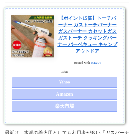
【ポイント15倍】トーチバ
ーナー ガストーチバーナー
ガスバーナー カセットガス
ガストーチ クッキングバー
ナー バーベキュー キャンプ
アウトドア
posted with
カエレバ
mitas
Yahoo
Amazon
楽天市場
最近は、木炭の着火用としても利用者が多い「ガスバーナ