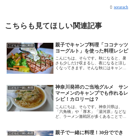
sorarach
こちらも見てほしい関連記事
親子でキャンプ料理「ココナッツ
こどもと一緒に料理
ヨーグルト」を使った料理レシピ
こんにちは、そらです。秋になると、暑
さも少しだけ収まるし、夜になると涼し
くなってきます。そんな秋にはキャンプ
に行きたくなるそらです。秋じゃなくて
もキャンプ大好きだけどね。一番好きな
のは冬になる直前ぐらいかな。料理もう
神奈川発祥のご当地グルメ サン
まいし夜空もきれいだし。...
こどもと一緒に料理
マーメンのキャンプでも作れるレ
シピ！カロリーは？
こんにちは、そらです。神奈川県は、
「六角橋」や「厚木」「湯河原」などな
ど、ラーメン激戦区が多くあることでも
知られています。また、新横浜には「ラ
ーメン博物館」があったり、横浜には元
祖「家系」があったりと、ラーメンの話
親子で一緒に料理！30分ででき
こどもと一緒に料理
題には事欠けないのが神奈川...