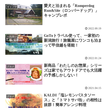
愛犬と泊まれる「Romperdog
キャンプ
Run&Site（ロンパードッグ）」
キャンプレポ
2022.09.19
GoToトラベル使って、一家初の
お出掛け
新潟旅行！旅籠屋にワンコも泊ま
って甲信越を堪能！
2022.01.24
新商品「わたしのお惣菜」シリー
グルメ
ズは家でもアウトドアでも大活躍
の予感しかしない！
2021.04.15
KALDI「塩レモンパスタソー
グルメ
ス」と「トマトサバ缶」の相性は
抜群！簡単アレンジ料理