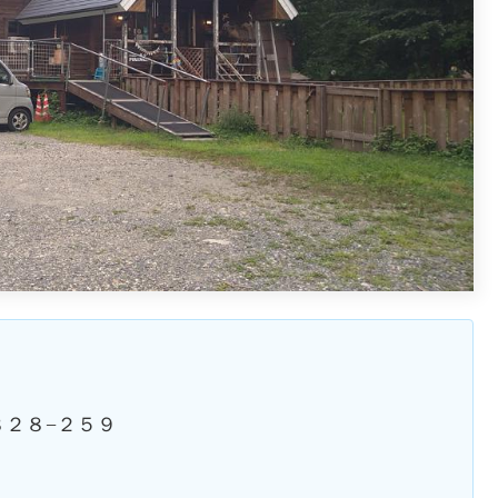
２８−２５９