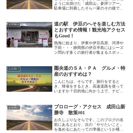
ように出掛けた「成田山」参拝ツアー。
駐車場に到着したそら一家のその後で
す。このページになぜだかたどり着いち
ゃったあなたは、前の記事から読んでみ
てね。プロローグ・アクセス 成田山新
道の駅 伊豆のへそを楽しむ方法
お出掛け
勝寺 散策#01成田山新勝...
とおすすめ情報！観光地アクセス
もGood！
熱海に始まり、伊東や伊豆高原、河津や
下田・・・静岡県の伊豆半島にはシーズ
ン問わず多くの旅行者が集まるスポット
がたくさんあります。そんな伊豆半島で
すが、その地理的状況から道路事情はま
だまだ未発達と言わざるを得ない場面に
圏央道のＳＡ・ＰＡ グルメ・特
お出掛け
多々遭遇することも確か。...
産のおすすめは？
こんにちは、そらです。旅行をすると
き、帰省をするとき、高速道路を使って
いますか？目的地に向かう上で、ナビで
もグーグル先生でも検索して出てくる時
間は基本ノンストップで走った場合の時
間です。だからってその時間を目指して
プロローグ・アクセス 成田山新
お出掛け
走り続けるぞ！っていう人は...
勝寺 散策#01
お久しぶりなそらです。このブログの名
前にあるとおり、次の「やりたいこと」
を進めるにあたっての準備というか構想