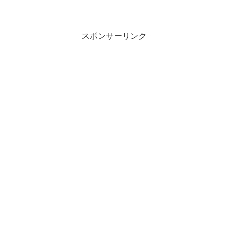
というか。なんにせよ、更新が遅くなっ
てますがご了承を…千葉県 成田山新勝寺
に出掛けよう決行日の前夜、ママさんか
らこんな話がありました...
スポンサーリンク