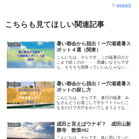
sorarach
こちらも見てほしい関連記事
暑い都会から脱出！ー穴場避暑ス
お出掛け
ポット４選（関東）
こんにちは、そらです。この猛暑日がど
こまで続くのか・・・雨嫌いなそらです
ら、そろそろ雨降っていいんじゃないか
と心配しております。そんな暑い夏にお
出掛けするならば、やっぱり少しでも涼
しい、ひんやりしたところがいいですよ
暑い都会から脱出！ー穴場避暑ス
お出掛け
ね？いやいや、「避暑 日...
ポットの探し方
こんにちは、そらです。連日の猛暑、み
なさんどうお過ごしですか？トイレにこ
もるだけで大汗をかいてしまうようなこ
の季節、休みの日ぐらいゆっくりと家で
涼んでいたい・・・クーラーの効いた部
屋でビールを片手にゴロゴロとしていた
成田と言えばウナギ？ 成田山新
お出掛け
いけれども、こどもやママ...
勝寺 散策#02
こんにちは、そらです。急に思い立った