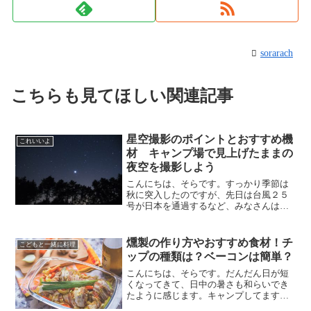
sorarach
こちらも見てほしい関連記事
星空撮影のポイントとおすすめ機
これいいよ
材 キャンプ場で見上げたままの
夜空を撮影しよう
こんにちは、そらです。すっかり季節は
秋に突入したのですが、先日は台風２５
号が日本を通過するなど、みなさんはい
かがおすごしでしょうか？秋から冬にか
けて、どんどんと空気が澄んでくるの
で、夜中に見える星空の見え方も非常に
燻製の作り方やおすすめ食材！チ
こどもと一緒に料理
よいコンディションになって...
ップの種類は？ベーコンは簡単？
こんにちは、そらです。だんだん日が短
くなってきて、日中の暑さも和らいでき
たように感じます。キャンプしてますか
ー！！今回は、秋のキャンプで簡単にで