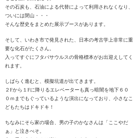
その石炭も、石油による代替によって利用されなくなり、
ついには閉山・・・
そんな歴史をまとめた展示ブースがあります。
そして、いわき市で発見された、日本の考古学上非常に重
要な化石がたくさん。
入ってすぐにフタバサウルスの骨格標本がお出迎えしてく
れます。
しばらく進むと、模擬坑道が出てきます。
２Fから１Fに降りるエレベーターも真っ暗闇を地下６０
０ｍまでもぐっているような演出になっており、小さなこ
どもたちはドキドキ！
ちなみにそら家の場合、男の子のかなさんは「ここやだ
ぁ」と泣きべそ。