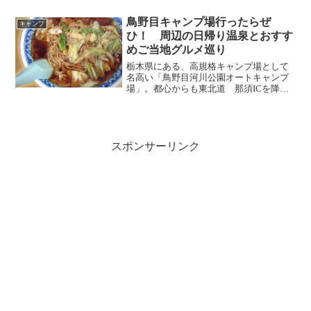
もキャンプ大好きだけどね。一番好きな
のは冬になる直前ぐらいかな。料理もう
鳥野目キャンプ場行ったらぜ
まいし夜空もきれいだし。...
キャンプ
ひ！ 周辺の日帰り温泉とおすす
めご当地グルメ巡り
栃木県にある、高規格キャンプ場として
名高い「鳥野目河川公園オートキャンプ
場」。都心からも東北道 那須ICを降り
てすぐなので非常にアクセス性抜群！初
心者でも安心してアウトドアを楽しめる
工夫がたくさんあるので、キャンプデビ
ューを考えている人には...
スポンサーリンク