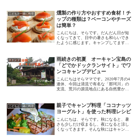
きる「燻製」で簡単に作れる「絶品ベー
コン」と、秋の夜長においしく食べるお
燻製の作り方やおすすめ食材！チ
すすめのメニューについて...
こどもと一緒に料理
ップの種類は？ベーコンやチーズ
は簡単？
こんにちは、そらです。だんだん日が短
くなってきて、日中の暑さも和らいでき
たように感じます。キャンプしてますか
ー！！今回は、秋のキャンプの長い夜に
簡単にできる「燻製」と、おいしい食べ
方・おすすめのメニューについてお知ら
雨続きの初夏 オーキャン宝島の
キャンプ
せします。実際に私がキャ...
「どでかドックランサイト」でワ
ンコキャンプデビュー
こんにちはそらママです。2020年7月の4
連休、今回は清流で有名な「那珂川」の
支流、荒川の源流地点にある自然豊かな
キャンプ場「オーキャン宝島」へ行って
きました。ここを選んだのは、家族（ワ
ンコ＝つむぎ）が増えて初めてのキャン
親子でキャンプ料理「ココナッツ
こどもと一緒に料理
プだったので、人間...
ヨーグルト」を使った料理レシピ
こんにちは、そらです。秋になると、暑
さも少しだけ収まるし、夜になると涼し
くなってきます。そんな秋にはキャンプ
に行きたくなるそらです。秋じゃなくて