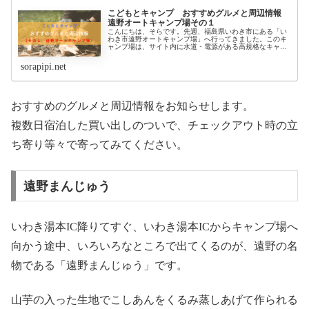
こどもとキャンプ おすすめグルメと周辺情報
遠野オートキャンプ場その１
こんにちは、そらです。先週、福島県いわき市にある「い
わき市遠野オートキャンプ場」へ行ってきました。このキ
ャンプ場は、サイト内に水道・電源がある高規格なキャン
プ場です。このキャンプ場を選んだ理由は、「お盆時期に
空いていたから」が大きな理由。移...
sorapipi.net
おすすめのグルメと周辺情報をお知らせします。
複数日宿泊した買い出しのついで、チェックアウト時の立
ち寄り等々で寄ってみてください。
遠野まんじゅう
いわき湯本IC降りてすぐ、いわき湯本ICからキャンプ場へ
向かう途中、いろいろなところで出てくるのが、遠野の名
物である「遠野まんじゅう」です。
山芋の入った生地でこしあんをくるみ蒸しあげて作られる