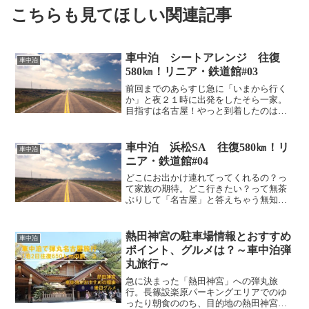
こちらも見てほしい関連記事
車中泊 シートアレンジ 往復
車中泊
580㎞！リニア・鉄道館#03
前回までのあらすじ急に「いまから行く
か」と夜２１時に出発をしたそら一家。
目指すは名古屋！やっと到着したのは浜
松ＳＡ。でもまだ２３時ぃ！！！買い換
えたばかりでよくわからない車のシート
アレンジ。こどもたちはすでに夢の中。
車中泊 浜松SA 往復580㎞！リ
車中泊
ママさんもまぶたがすでに...
ニア・鉄道館#04
どこにお出かけ連れてってくれるの？っ
て家族の期待。どこ行きたい？って無茶
ぶりして「名古屋」と答えちゃう無知な
息子かなさん。そしてなんとかなんじゃ
ね？精神でなんとか新東名高速 浜松Ｓ
Ａまで来たそら一家。さて、今日はちゃ
熱田神宮の駐車場情報とおすすめ
車中泊
んと「リニア・鉄道館」を...
ポイント、グルメは？～車中泊弾
丸旅行～
急に決まった「熱田神宮」への弾丸旅
行。長篠設楽原パーキングエリアでのゆ
ったり朝食ののち、目的地の熱田神宮へ