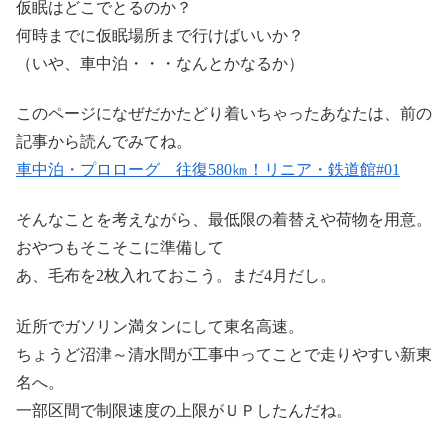
仮眠はどこでとるのか？
何時までに仮眠場所まで行けばいいか？
（いや、車中泊・・・なんとかなるか）
このページになぜだかたどり着いちゃったあなたは、前の
記事から読んでみてね。
車中泊・プロローグ 往復580㎞！リニア・鉄道館#01
そんなことを考えながら、最低限の着替えや荷物を用意。
おやつもそこそこに準備して
あ、毛布を2枚入れておこう。まだ4月だし。
近所でガソリン満タンにして東名高速。
ちょうど沼津～清水間が工事中ってことで走りやすい新東
名へ。
一部区間で制限速度の上限がＵＰしたんだね。