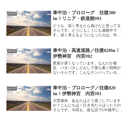
向かいます。今回は、熱田神宮でのレポ
ートです。グッドポイントや見どころな
ど、車中泊で向かったからこそ楽しめる
車中泊・プロローグ 往復580
車中泊
おすすめ情報、そして熱田神...
㎞！リニア・鉄道館#01
どうも、深く考えたら負けだと思ってる
そらです。どうにもこうにも連敗中で
す。深く考えるようになったのは、年の
せいかもしれない・・・週末のお出かけ
場所の考え方そらはキャンプが大好きで
す。そらは非日常が大好きです。大好き
車中泊・高速道路／往復820㎞！
車中泊
を超えて、非日常を日常にし...
伊勢神宮 内宮#02
更新が遅くなっています。なんだか最
近、バタバタしどおしで落ち着く時間が
ないそらです。こんなテンパっている状
態じゃいかんってわかっているはずなの
に・・・習慣って怖い。このページにな
ぜだかたどり着いちゃったあなたは、前
車中泊・プロローグ／往復820
車中泊
の記事から読んでみてね。車...
㎞！伊勢神宮 内宮#01
大型連休、あなたはどう過ごしています
か？こんにちは！行き当たりばったりの
そらです。今回も、急な話でGW後半に長
距離日帰り旅行をしてきました。その内
容と注意点などお伝えしていきます。さ
て、どこに行こう！？計画性がないと大
変！今回のGW（ゴール...