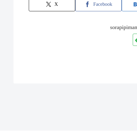
X
Facebook
sorapip